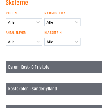
Skolerne
REGION
NÆRMESTE BY
Region
Nærmeste
by
ANTAL ELEVER
KLASSETRIN
Antal
Klassetrin
elever
Esrum Kost- & Friskole
Kostskolen i Sønderjylland